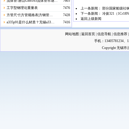
流体管-唐山GB8163流体管市场…
7605
工字型钢理论重量表
7476
上一条新闻：
部分国家船级社钢
下一条新闻：
冷拔321（1Cr18
方管尺寸|方管规格表|方钢管…
7428
返回上级新闻
a335p91是什么材质？无锡a33…
7416
网站地图
|
返回首页
|
信息导航
|
信息推荐
手机：13405781234
Copyright 