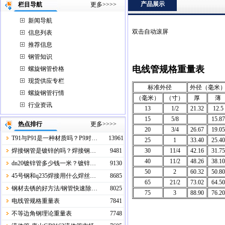
产品展示
栏目导航
更多>>>>
新闻导航
双击自动滚屏
信息列表
推荐信息
钢管知识
电线管规格重量表
螺旋钢管价格
现货供应专栏
标准外径
外径（毫米
螺旋钢管行情
（毫米）
（寸）
厚
薄
行业资讯
13
1/2
21.32
12.5
15
5/8
15.87
热点排行
更多>>>>
20
3/4
26.67
19.05
T91与P91是一种材质吗？P9对…
13961
25
1
33.40
25.40
30
11/4
42.16
31.75
焊接钢管是镀锌的吗？焊接钢…
9481
40
11/2
48.26
38.10
dn20镀锌管多少钱一米？镀锌…
9130
50
2
60.32
50.80
45号钢和q235焊接用什么焊丝…
8685
65
21/2
73.02
64.50
钢材去锈的好方法/钢管快速除…
8025
75
3
88.90
76.20
电线管规格重量表
7841
不等边角钢理论重量表
7748