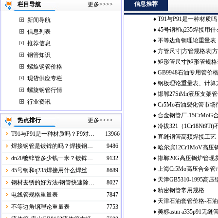
信息推荐
栏目导航
更多>>>>
♦
T91与P91是一种材质
新闻导航
♦
45号钢和q235焊接用什
Cr9Mo吗？
信息列表
♦
不等边角钢理论重量表
无缝钢管价格
推荐信息
♦
方管尺寸|方管规格表|
钢管知识
♦
矩形管尺寸|矩形管规格
规格表-（1）
螺旋钢管价格
♦
GB9948石油专用管价
矩形钢管规格表（1）
现货供应专栏
♦
钢板理论重量表、计算
价格市场行情
螺旋钢管行情
♦
邯郸27SiMn液压支架
行业资讯
♦
Cr5Mo石油裂化管市场行
架钢管当前价格
♦
合金钢管厂-15CrMo
裂化管价格
热点排行
更多>>>>
♦
冷拔321（1Cr18Ni9
T91与P91是一种材质吗？P9对…
13966
♦
直缝钢管高频焊接工艺
表(1)
焊接钢管是镀锌的吗？焊接钢…
9486
♦
哈尔滨12Cr1MoV高
dn20镀锌管多少钱一米？镀锌…
9132
♦
邯郸20G高压锅炉管现
炉管价格
♦
上海Cr5Mo高压合金
45号钢和q235焊接用什么焊丝…
8689
♦
天津GB5310-1995高
钢材去锈的好方法/钢管快速除…
8027
♦
精密钢管常用规格
电线管规格重量表
7847
♦
天津石油套管价格-石
不等边角钢理论重量表
7753
♦
美标astm a335p91