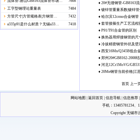
流体管-唐山GB8163流体管市场…
7608
♦
20#无缝钢管-GB816
质
工字型钢理论重量表
7484
♦
镀锌管重量系数|镀锌管
方管尺寸|方管规格表|方钢管…
7432
♦
哈尔滨12crmo合金钢管
♦
套管接箍生产工艺流程
a335p91是什么材质？无锡a33…
7418
♦
P91/T91合金管的区别
(Q/HZY1043.14-2007)
♦
换热器用焊接钢管的尺
♦
冷拔精密钢管外径及壁
♦
西安16Mn/Q345B低
表
♦
郑州20#GB8162-200
♦
河北12Cr1MoVG/GB
♦
20Mn钢管当前价格|江
格
首页 上一
网站地图
|
返回首页
|
信息导航
|
信息推荐
手机：13405781234
Copyright 