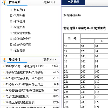
产品展示
栏目导航
更多>>>>
新闻导航
双击自动滚屏
信息列表
推荐信息
钢管知识
热轧普通工字钢每米(
单位)
重量
螺旋钢管价格
型 号
现货供应专栏
h
b
螺旋钢管行情
10
100
68
行业资讯
12.6
126
74
14
140
80
热点排行
更多>>>>
16
160
88
T91与P91是一种材质吗？P9对…
13963
18
180
94
20a
200
100
焊接钢管是镀锌的吗？焊接钢…
9485
20b
200
102
dn20镀锌管多少钱一米？镀锌…
9132
22a
220
110
45号钢和q235焊接用什么焊丝…
8688
22b
220
112
钢材去锈的好方法/钢管快速除…
8027
25a
250
116
电线管规格重量表
7843
25b
250
118
28a
280
122
不等边角钢理论重量表
7750
28b
280
124