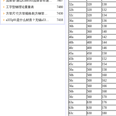
流体管-唐山GB8163流体管市场…
7607
32a
320
130
工字型钢理论重量表
7480
32b
320
132
方管尺寸|方管规格表|方钢管…
7430
32c
320
134
a335p91是什么材质？无锡a33…
7418
36a
360
136
36b
360
138
36c
360
140
40a
400
142
40b
400
144
40c
400
146
45a
450
150
45b
450
152
45c
450
154
50a
500
158
50b
500
160
50c
500
162
56a
560
166
56b
560
168
56c
560
170
63a
630
176
63b
630
178
63c
630
180