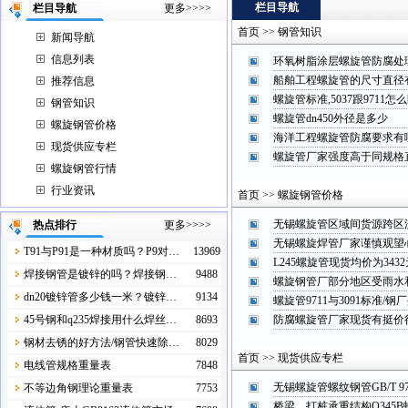
栏目导航
栏目导航
更多>>>>
首页 >> 钢管知识
新闻导航
信息列表
环氧树脂涂层螺旋管防腐处
船舶工程螺旋管的尺寸直径
推荐信息
螺旋管标准,5037跟9711怎
钢管知识
螺旋管dn450外径是多少
螺旋钢管价格
海洋工程螺旋管防腐要求有
现货供应专栏
螺旋管厂家强度高于同规格
螺旋钢管行情
行业资讯
首页 >> 螺旋钢管价格
无锡螺旋管区域间货源跨区
热点排行
更多>>>>
无锡螺旋焊管厂家谨慎观望
T91与P91是一种材质吗？P9对…
13969
L245螺旋管现货均价为34
焊接钢管是镀锌的吗？焊接钢…
9488
螺旋钢管厂部分地区受雨水
dn20镀锌管多少钱一米？镀锌…
9134
螺旋管9711与3091标准/
45号钢和q235焊接用什么焊丝…
8693
防腐螺旋管厂家现货有挺价
钢材去锈的好方法/钢管快速除…
8029
首页 >> 现货供应专栏
电线管规格重量表
7848
无锡螺旋管螺纹钢管GB/T 9
不等边角钢理论重量表
7753
桥梁、打桩‌承重结构Q345