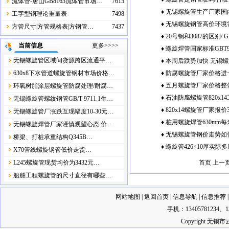
外压力
流体管-唐山GB8163流体管市场…
7615
♦
无锡螺旋管生产厂家国
2400mm
工字型钢理论重量表
7498
♦
无锡螺旋钢管高价环境
方管尺寸|方管规格表|方钢管…
7437
♦
20号钢和3087的区别/ G
当前信息
更多>>>>
♦
螺旋焊管国家标准GBT9
无锡螺旋管区域间货源跨区流通平…
♦
本周后跌势加快 无锡
收窄降幅
630x8下水管道螺旋管钢材市场价格…
♦
防腐螺旋管厂家价格进
♦
五月螺旋管厂家价格整体
环氧树脂涂层螺旋管防腐处理/耐腐…
势放缓
♦
石油防腐螺旋管820x14工
势
无锡螺旋管螺纹钢管GB/T 9711.1生…
♦
820x14螺旋管厂家报价
钢管内外刷漆
无锡螺旋管厂涨跌互现幅度10-30元…
♦
桩用螺旋焊管630mm每米
无锡螺旋焊管厂家谨慎观望心态 价…
♦
无锡螺旋管钢价走势如
线螺旋管dn450
桥梁、打桩‌承重结构Q345B…
♦
螺旋管426×10厚实际多
钢管理论重量
X70‌管线螺旋钢管低价走货…
内径
L245螺旋管现货均价为3432元…
首页 上一
船舶工程螺旋管的尺寸直径有哪些…
网站地图
|
返回首页
|
信息导航
|
信息推荐
手机：13405781234
Copyright 