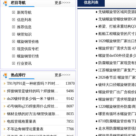
信息列表
栏目导航
更多>>>>
♦
无锡螺旋管区域间货源
新闻导航
♦
无锡螺旋管螺纹钢管GB/T
畅
信息列表
♦
桥梁、打桩‌承重结构Q3
直径和长定尺
推荐信息
♦
船舶工程螺旋管的尺寸
钢管知识
♦
1620螺旋钢管厂家出
螺旋钢管价格
♦
螺旋焊管厂需求方面 4
现货供应专栏
♦
螺旋管dn450外径是多
螺旋钢管行情
♦
防腐螺旋管厂家现货有
行业资讯
♦
江苏螺旋钢管厂家复产
区基差微扩
热点排行
更多>>>>
♦
2026春节后 螺旋管厂
情况
T91与P91是一种材质吗？P9对…
13970
♦
镀锌大口径螺旋钢管港
红”行情
焊接钢管是镀锌的吗？焊接钢…
9496
♦
螺旋焊管厂出厂含税价跌1
运行
dn20镀锌管多少钱一米？镀锌…
9142
♦
螺旋钢管厂需求明显疲
45号钢和q235焊接用什么焊丝…
8697
♦
1220螺旋钢管外防腐
重挤压
钢材去锈的好方法/钢管快速除…
8035
♦
哪里有循环水螺旋管厂
交
♦
8710防腐螺旋管价格
电线管规格重量表
7851
♦
走水用防腐螺旋钢管强
更弱趋势
不等边角钢理论重量表
7766
♦
螺旋管是钢管桩吗/打桩钢