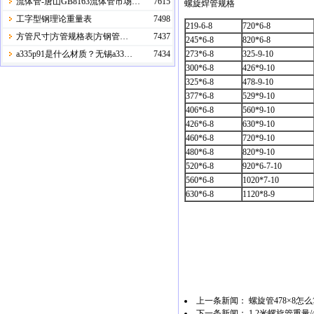
流体管-唐山GB8163流体管市场…
7615
螺旋焊管规格
工字型钢理论重量表
7498
219-6-8
720*6-8
方管尺寸|方管规格表|方钢管…
7437
245*6-8
820*6-8
a335p91是什么材质？无锡a33…
7434
273*6-8
325-9-10
300*6-8
426*9-10
325*6-8
478-9-10
377*6-8
529*9-10
406*6-8
560*9-10
426*6-8
630*9-10
460*6-8
720*9-10
480*6-8
820*9-10
520*6-8
920*6-7-10
560*6-8
1020*7-10
630*6-8
1120*8-9
上一条新闻：
螺旋管478×8
下一条新闻：
1.2米螺旋管重量