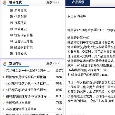
产品展示
栏目导航
更多>>>>
新闻导航
双击自动滚屏
信息列表
推荐信息
钢管知识
螺旋管426×8每米多重/630×10螺
螺旋钢管价格
螺旋管计算公式
现货供应专栏
螺旋焊管的每米理论重量计算公式
螺旋焊管交货时分为按实际重量交
螺旋钢管行情
实际重量--交货时，其产品重量是
行业资讯
理论重量--交货时，其产品重量
螺旋焊管每米的理论重量计算公式：W=0.
热点排行
更多>>>>
式中：W--螺旋焊管每米理论重量，k
D--螺旋焊管的公称外径，mm；
T91与P91是一种材质吗？P9对…
13970
S--螺旋焊管的公称壁厚，mm。
焊接钢管是镀锌的吗？焊接钢…
9494
预计下半月铁矿石价格或震荡坚挺
dn20镀锌管多少钱一米？镀锌…
9142
下周来看，焦企提产后维持正常生
45号钢和q235焊接用什么焊丝…
8697
易商采购减缓，拿货不积极；短期
钢材去锈的好方法/钢管快速除…
8035
价格继续上涨发力，仍维持平稳运
炭市场的影响。【钢坯】本周(10月
电线管规格重量表
7851
不等边角钢理论重量表
7765