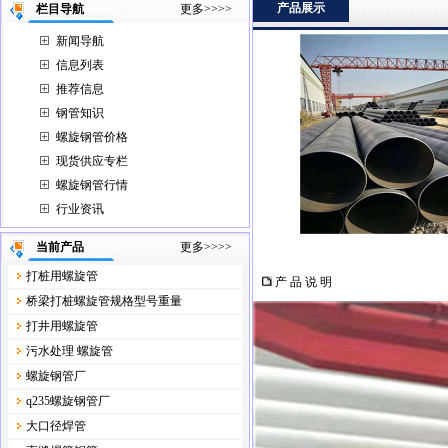
产品展示
栏目导航
更多>>>>
新闻导航
信息列表
推荐信息
钢管知识
螺旋钢管价格
现货供应专栏
螺旋钢管行情
行业资讯
当前产品
更多>>>>
打桩用螺旋管
产 品 说 明
桥梁打桩螺旋管规格型号重量
打井用螺旋管
污水处理 螺旋管
螺旋钢管厂
q235螺旋钢管厂
大口径焊管